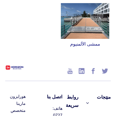
ممشى الألمنيوم
اتصل بنا
هورايزون
منتجات
روابط
مارينا
سريعة
هاتف:
متخصص
0727