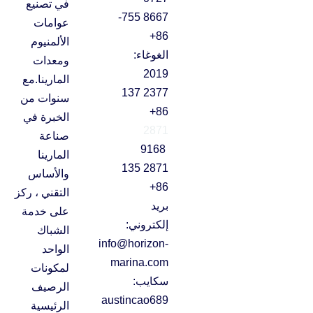
في تصنيع
8667 755-
عوامات
86+
الألمنيوم
الغوغاء:
ومعدات
2019
المارينا.مع
2377 137
سنوات من
86+
الخبرة في
2871
صناعة
9168
المارينا
2871 135
والأساس
86+
التقني ، ركز
بريد
على خدمة
إلكتروني:
الشباك
info@horizon-
الواحد
marina.com
لمكونات
سكايب:
الرصيف
austincao689
الرئيسية