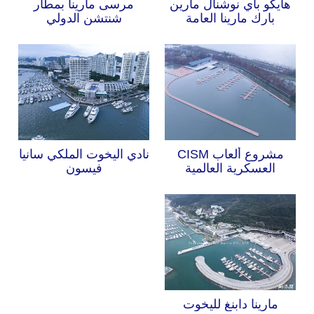
هايكو باي نوشنال مارين
مرسى مارينا بمطار
بارك مارينا العامة
شنتشن الدولي
مشروع ألعاب CISM
نادي اليخوت الملكي سانيا
العسكرية العالمية
فيسون
مارينا دابنغ لليخوت