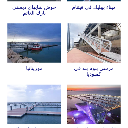
ميناء بيبليك في فيتنام
حوض شايهاي ديسني
بارك العائم
مرسى بنوم بنه في
موريتانيا
كمبوديا